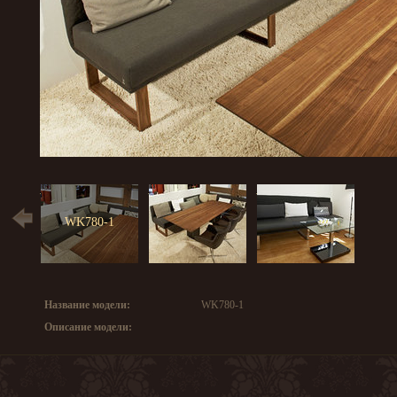
WK780-1
Название модели:
WK780-1
Описание модели: