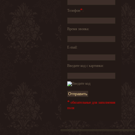
*
Телефон
:
Время звонка:
E-mail:
Введите код с картинки:
*
обязательные для заполнения
поля